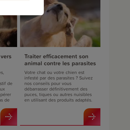
 vers
Traiter efficacement son
animal contre les parasites
es,
Votre chat ou votre chien est
infesté par des parasites ? Suivez
stif de
nos conseils pour vous
eux
débarrasser définitivement des
epérer
puces, tiques ou autres nuisibles
as de
en utilisant des produits adaptés.