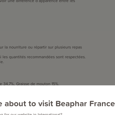
avoir une différence d’apparence entre les
ur la nourriture ou répartir sur plusieurs repas
i les quantités recommandées sont respectées.
le.
te 34,7%, Graisse de mouton 15%.
e about to visit Beaphar France
g for our website in International?