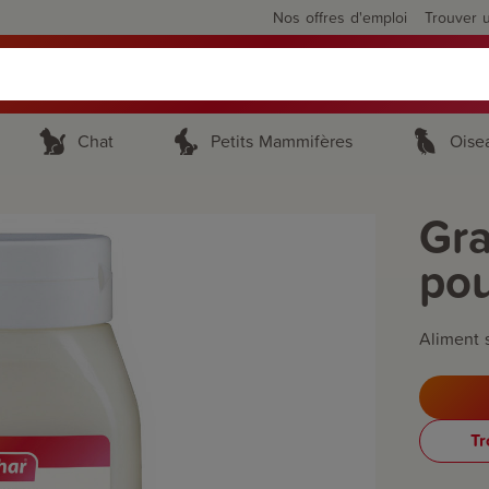
Nos offres d'emploi
Trouver 
Chat
Petits Mammifères
Oise
Gra
pou
Aliment 
Tr