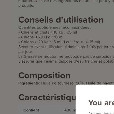
mouton. À cause des ingrédients naturels, il peut y 
produits.
Conseils d'utilisation
Quantités quotidiennes recommandées :
• Chiens et chats < 10 kg : 7,5 ml
• Chiens 10-20 kg : 10 ml
• Chiens > 20 kg : 15 ml (1 cuillère = +/- 15 ml)
Secouer avant utilisation. Administrer 1 fois par jour s
par jour.
La Graisse de mouton ne provoque pas de surpoids s
S’assurer que l’animal dispose d’eau fraîche et potab
Composition
Ingrédients
:
Huile de tournesol 50%, Huile de navet
Caractéristiques
You ar
Contient
430 ml
Are you lookin