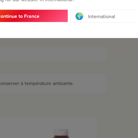
ontinue to France
International
Conserver à température ambiante.