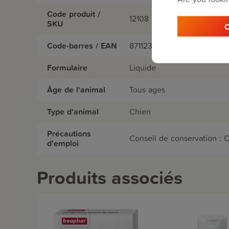
Code produit /
12108
SKU
C
Code-barres / EAN
8711231121083
Formulaire
Liquide
Âge de l'animal
Tous ages
Type d'animal
Chien
Précautions
Conseil de conservation : 
d'emploi
Produits associés