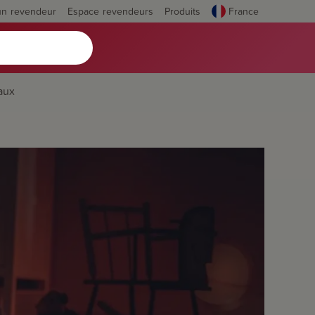
un revendeur
Espace revendeurs
Produits
France
aux