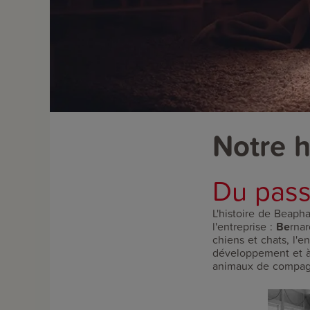
Notre h
Du pass
L'histoire de Beaph
l'entreprise :
Be
rna
chiens et chats, l'
développement et à 
animaux de compag