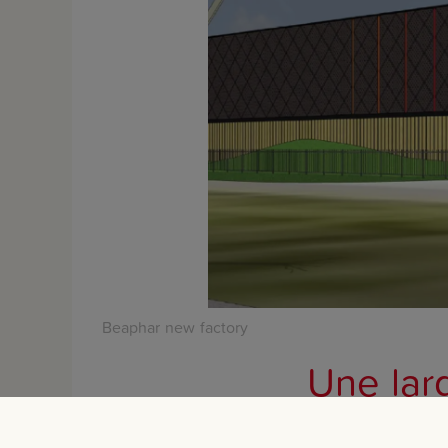
Beaphar new factory
Une lar
La gamme actuelle d
et les oiseaux. Nou