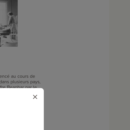
mencé au cours de
dans plusieurs pays,
fre Beaphar par le
 permis à
re et plus tard, en
e nouvelle étape a
s spot-on contre les
avoir cette