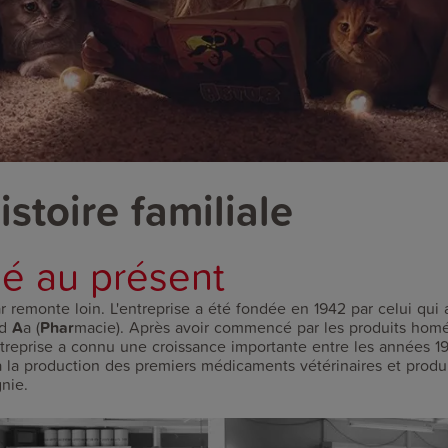
istoire familiale
é au présent
ar remonte loin. L'entreprise a été fondée en 1942 par celui qu
rd
A
a (
Phar
macie). Après avoir commencé par les produits hom
entreprise a connu une croissance importante entre les années 1
la production des premiers médicaments vétérinaires et produi
nie.