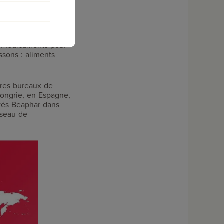
tannique Sherleys,
suivi l'acquisition
de médicaments pour
sons : aliments
pres bureaux de
ongrie, en Espagne,
yés Beaphar dans
éseau de