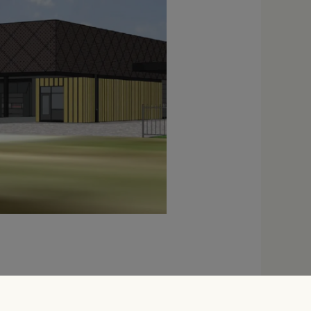
apins, les rongeurs
 King British et