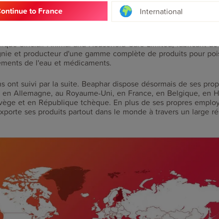
ontinue to France
International
sition à ce jour a eu lieu en 1994. Il s'agissait de la société bri
mique et pharmaceutique suisse Ciba Geigy (Novartis). En 2007 a 
nnique Sinclair Animal and Household Care Limited, fabricant 
ie et producteur d'une gamme complète de produits pour pois
tements de l'eau et médicaments.
ons ont suivi par la suite. Beaphar dispose désormais de ses pro
, en Allemagne, au Royaume-Uni, en France, en Belgique, en H
vège et en République tchèque. En plus de ses propres emplo
xporte ses produits partout dans le monde à travers un large r