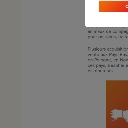
autorisation.
C
La plus grosse acqui
filiale du géant chi
de la société brita
animaux de compagn
pour poissons, trai
Plusieurs acquisiti
vente aux Pays-Bas
en Pologne, en Nor
ces pays, Beaphar e
distributeurs.