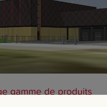
ge gamme de produits
e produits Beaphar se concentre sur les chiens, les chats, les l
s vendons également des produits pour poisson sous notre filiale