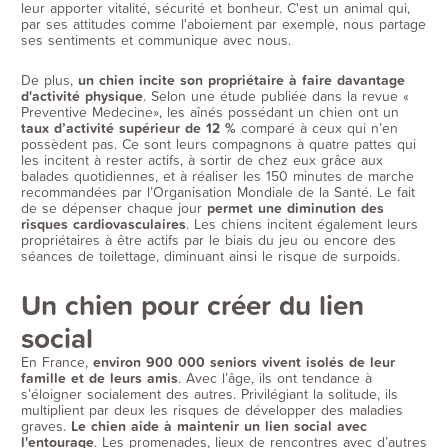
leur apporter vitalité, sécurité et bonheur. C'est un animal qui,
par ses attitudes comme l'aboiement par exemple, nous partage
ses sentiments et communique avec nous.
De plus,
un chien incite son propriétaire à faire davantage
d'activité physique
. Selon une étude publiée dans la revue «
Preventive Medecine», les aînés possédant un chien ont un
taux d’activité supérieur de 12 %
comparé à ceux qui n’en
possèdent pas. Ce sont leurs compagnons à quatre pattes qui
les incitent à rester actifs, à sortir de chez eux grâce aux
balades quotidiennes, et à réaliser les 150 minutes de marche
recommandées par l’Organisation Mondiale de la Santé. Le fait
de se dépenser chaque jour
permet une diminution des
risques cardiovasculaires
. Les chiens incitent également leurs
propriétaires à être actifs par le biais du jeu ou encore des
séances de toilettage, diminuant ainsi le risque de surpoids.
Un chien pour créer du lien
social
En France,
environ 900 000 seniors vivent isolés de leur
famille et de leurs amis
. Avec l’âge, ils ont tendance à
s’éloigner socialement des autres. Privilégiant la solitude, ils
multiplient par deux les risques de développer des maladies
graves.
Le chien aide à maintenir un lien social avec
l'entourage
. Les promenades, lieux de rencontres avec d’autres